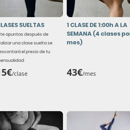
LASES SUELTAS
1 CLASE DE 1:00h A LA
SEMANA (4 clases po
i te apuntas después de
mes)
ealizar una clase suelta se
escontará el precio de tu
ensualidad
.
15€
43€
/clase
/mes