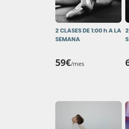
2 CLASES DE 1:00 h A LA
2
SEMANA
59€
/mes