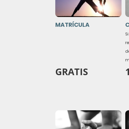
MATRÍCULA
C
S
r
d
m
GRATIS